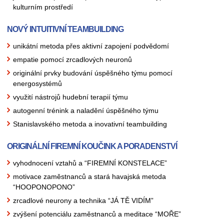
kulturním prostředí
NOVÝ INTUITIVNÍ TEAMBUILDING
unikátní metoda přes aktivní zapojení podvědomí
empatie pomocí zrcadlových neuronů
originální prvky budování úspěšného týmu pomocí
energosystémů
využití nástrojů hudební terapií týmu
autogenní trénink a naladění úspěšného týmu
Stanislavského metoda a inovativní teambuilding
ORIGINÁLNÍ FIREMNÍ KOUČINK A PORADENSTVÍ
vyhodnocení vztahů a “FIREMNÍ KONSTELACE”
motivace zaměstnanců a stará havajská metoda
“HOOPONOPONO”
zrcadlové neurony a technika “JÁ TĚ VIDÍM”
zvýšení potenciálu zaměstnanců a meditace “MOŘE”