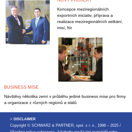
Koncepce meziregionálních
exportních iniciativ, příprava a
realizace meziregionálních setkání,
misí, fór
BUSINESS MISE
Návštěvy několika zemí v průběhu jediné business mise pro firmy
a organizace z různých regionů a států
>
DISCLAIMER
Copyright © SCHWARZ & PARTNER, spol. s r. o., 1998 – 2025 /
Všechna práva vyhrazena. Jakékoliv používání materiálů nebo